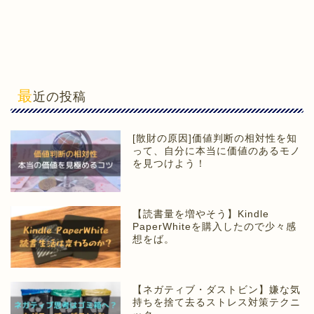
最
近の投稿
[散財の原因]価値判断の相対性を知
って、自分に本当に価値のあるモノ
を見つけよう！
【読書量を増やそう】Kindle
PaperWhiteを購入したので少々感
想をば。
【ネガティブ・ダストビン】嫌な気
持ちを捨て去るストレス対策テクニ