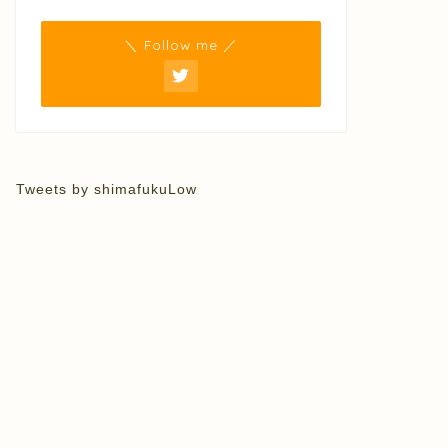
＼ Follow me ／
Tweets by shimafukuLow