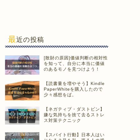
最
近の投稿
[散財の原因]価値判断の相対性
を知って、自分に本当に価値
のあるモノを見つけよう！
【読書量を増やそう】Kindle
PaperWhiteを購入したので
少々感想をば。
【ネガティブ・ダストビン】
嫌な気持ちを捨て去るストレ
ス対策テクニック
【スパイト行動】日本人はい