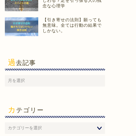
じわる？足を引っ張る人の残
念な心理学
【引き寄せの法則】願っても
無意味。全ては行動の結果で
しかない。
過
去記事
カ
テゴリー