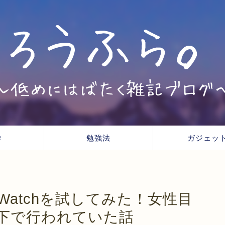
学
勉強法
ガジェッ
ple Watchを試してみた！女性目
下で行われていた話