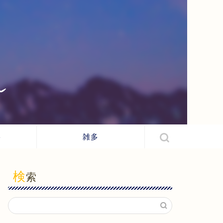
ト
雑多
検
索