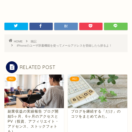
HOME
雑記
iPhoneのユーザ辞書機能を使ってメールアドレスを登録したら捗るよ！
RELATED POST
雑記
雑記
副業収益の実績報告 ブログ開
ブログを継続する「だけ」の
始5ヶ月、6ヶ月のアクセスと
コツをまとめてみた。
PV（投資、アフィリエイト・
アドセンス、ストックフォト
も）