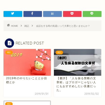
HOME
雑記
会話をする時の気遣いって大事だと思いませんか？
RELATED POST
雑記
雑記
2019年のやりたいこととか目
【書評】「人を操る禁断の文
標とか
章術」はブロガーじゃない人
にもおすすめしたい良書だっ
た。
2019/01/01
2019/02/02
雑記