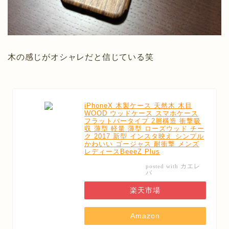
木の感じがオシャレだと信じている笑
iPhoneX 木製ケース 天然木 木目
WOOD ウッドケース スマホケース
フラットバータイプ 2層構造 衝撃吸
収 薄型 軽量 薄型 ローズウッド チー
ク 2017 新型 インスタ映え シンプル
かわいい ゴージャス 耐衝撃 メンズ
レディースBeeeZ Plus
カエレ
posted with
バ
楽天市場
Amazon