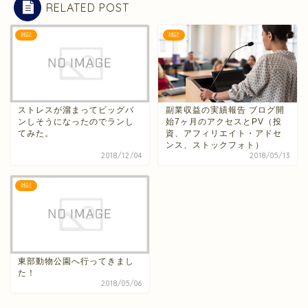
RELATED POST
雑記
雑記
ストレスが溜まってビッグバ
副業収益の実績報告 ブログ開
ンしそうになったのでランし
始7ヶ月のアクセスとPV（投
てみた。
資、アフィリエイト・アドセ
ンス、ストックフォト）
2018/12/04
2018/05/13
雑記
東部動物公園へ行ってきまし
た！
2018/05/06